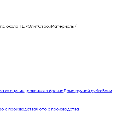
ометр, около ТЦ «ЭлитСтройМатериалы»).
а из оцилиндрованного бревна
Дома ручной рубки
Бани
ео с производства
Фото с производства