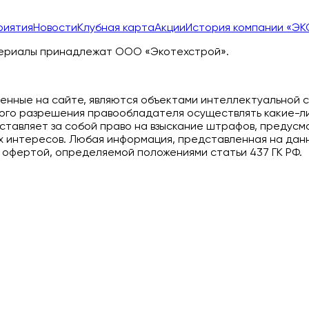
риятия
Новости
Клубная карта
Акции
История компании «ЭК
атериалы принадлежат ООО «Экотехстрой».
енные на сайте, являются объектами интеллектуальной 
ного разрешения правообладателя осуществлять какие-л
оставляет за собой право на взыскание штрафов, предус
ных интересов. Любая информация, представленная на да
й офертой, определяемой положениями статьи 437 ГК РФ.