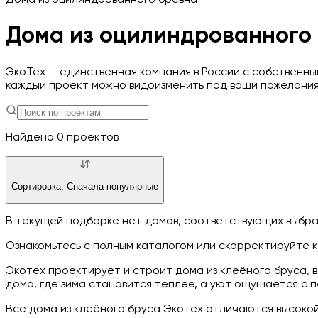
Дома из оцилиндрованного бревна
Дома из оцилиндрованного
Я согласен
Отказаться
ЭкоТех — единственная компания в России с собственным
каждый проект можно видоизменить под ваши пожелания.
Найдено
0
проектов
Сортировка:
Сначала популярные
В текущей подборке нет домов, соответствующих выбр
Ознакомьтесь с полным каталогом или скорректируйте 
Экотех проектирует и строит дома из клеёного бруса, 
дома, где зима становится теплее, а уют ощущается с 
Все дома из клеёного бруса Экотех отличаются высоко