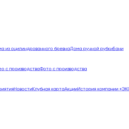
а из оцилиндрованного бревна
Дома ручной рубки
Бани
ео с производства
Фото с производства
риятия
Новости
Клубная карта
Акции
История компании «ЭК