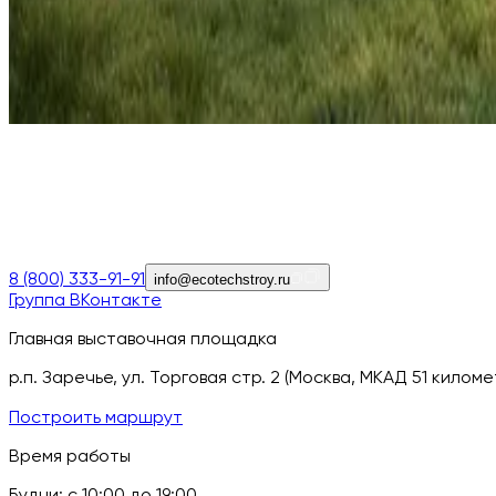
8 (800) 333-91-91
info@ecotechstroy.ru
Группа ВКонтакте
Главная выставочная площадка
р.п. Заречье, ул. Торговая стр. 2 (Москва, МКАД 51 кил
Построить маршрут
Время работы